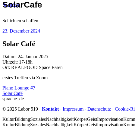
SolarCafe
Spenden
Skip
to
Schichten
schaffen
content
23. Dezember 2024
Solar Café
Datum:
24. Januar 2025
Uhrzeit:
17-18h
Ort:
REALFOOD Space Essen
erstes Treffen via Zoom
Beitragsnavigation
Piano Lounge #7
Solar Café
sprache_de
© 2025 Labor 519 ·
Kontakt
·
Impressum
·
Datenschutz
·
Cookie-Ric
Kultur
Bildung
Soziales
Nachhaltigkeit
Körper
Geist
Improvisation
Komm
Kultur
Bildung
Soziales
Nachhaltigkeit
Körper
Geist
Improvisation
Komm