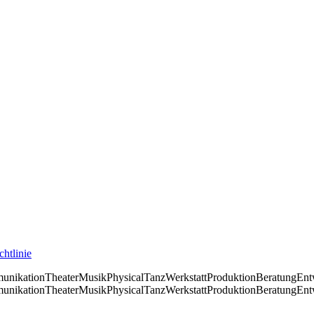
htlinie
unikation
Theater
Musik
Physical
Tanz
Werkstatt
Produktion
Beratung
Ent
unikation
Theater
Musik
Physical
Tanz
Werkstatt
Produktion
Beratung
Ent